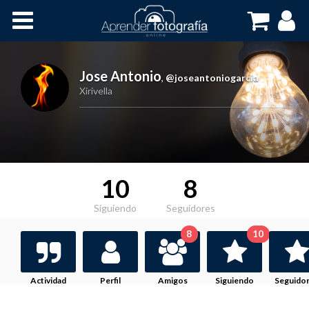
Inicio
Cursos OnLine
Jose Antonio
,
@joseantoniogarcia
Xirivella
10
8
Siguiendo
Seguidores
8
10
Actividad
Perfil
Amigos
Siguiendo
Seguido