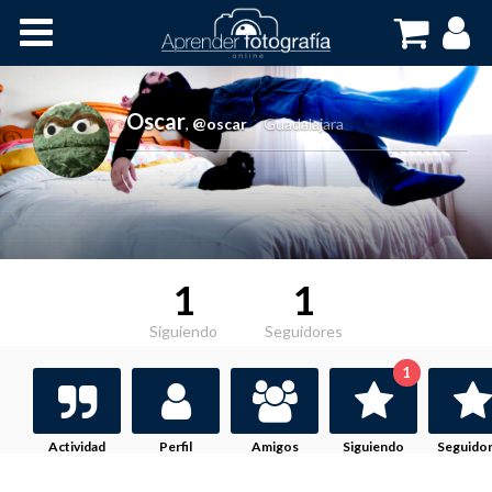
Inicio
Cursos OnLine
Oscar
,
@oscar
Guadalajara
1
1
Siguiendo
Seguidores
1
Actividad
Perfil
Amigos
Siguiendo
Seguido