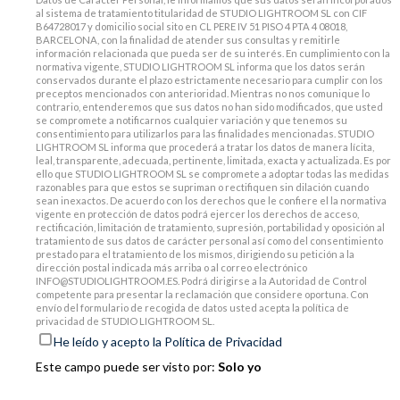
al sistema de tratamiento titularidad de STUDIO LIGHTROOM SL con CIF
B64728017 y domicilio social sito en CL PERE IV 51 PISO 4 PTA 4 08018,
BARCELONA, con la finalidad de atender sus consultas y remitirle
información relacionada que pueda ser de su interés. En cumplimiento con la
normativa vigente, STUDIO LIGHTROOM SL informa que los datos serán
conservados durante el plazo estrictamente necesario para cumplir con los
preceptos mencionados con anterioridad. Mientras no nos comunique lo
contrario, entenderemos que sus datos no han sido modificados, que usted
se compromete a notificarnos cualquier variación y que tenemos su
consentimiento para utilizarlos para las finalidades mencionadas. STUDIO
LIGHTROOM SL informa que procederá a tratar los datos de manera lícita,
leal, transparente, adecuada, pertinente, limitada, exacta y actualizada. Es por
ello que STUDIO LIGHTROOM SL se compromete a adoptar todas las medidas
razonables para que estos se supriman o rectifiquen sin dilación cuando
sean inexactos. De acuerdo con los derechos que le confiere el la normativa
vigente en protección de datos podrá ejercer los derechos de acceso,
rectificación, limitación de tratamiento, supresión, portabilidad y oposición al
tratamiento de sus datos de carácter personal así como del consentimiento
prestado para el tratamiento de los mismos, dirigiendo su petición a la
dirección postal indicada más arriba o al correo electrónico
INFO@STUDIOLIGHTROOM.ES. Podrá dirigirse a la Autoridad de Control
competente para presentar la reclamación que considere oportuna. Con
envío del formulario de recogida de datos usted acepta la política de
privacidad de STUDIO LIGHTROOM SL.
He leído y acepto la Política de Privacidad
Este campo puede ser visto por:
Solo yo