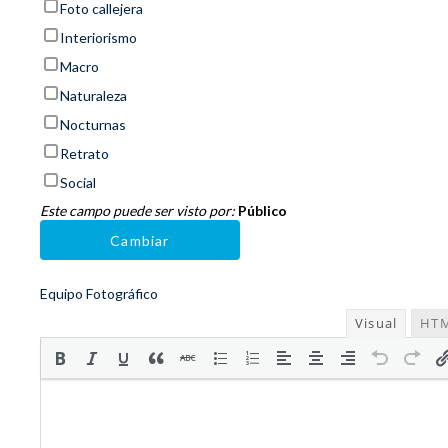
Foto callejera
Interiorismo
Macro
Naturaleza
Nocturnas
Retrato
Social
Este campo puede ser visto por:
Público
Cambiar
Equipo Fotográfico
Visual
HT