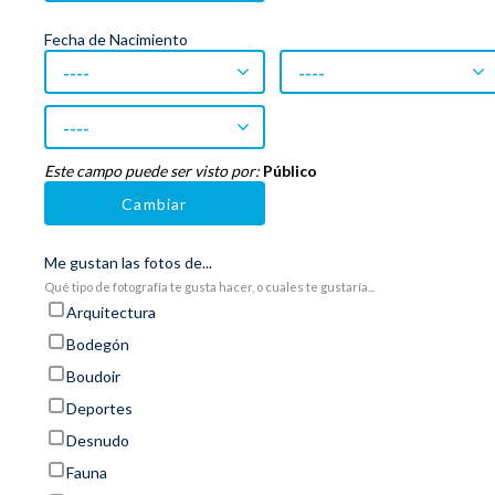
Fecha de Nacimiento
----
----
----
Este campo puede ser visto por:
Público
Cambiar
Me gustan las fotos de...
Qué tipo de fotografía te gusta hacer, o cuales te gustaría...
Arquitectura
Bodegón
Boudoir
Deportes
Desnudo
Fauna