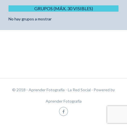
GRUPOS (MÁX. 30 VISIBLES)
No hay grupos a mostrar
© 2018 - Aprender Fotografía - La Red Social
· Powered by
Aprender Fotografía