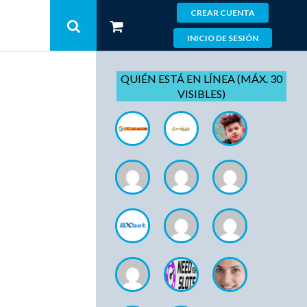
CREAR CUENTA
INICIO DE SESIÓN
QUIÉN ESTÁ EN LÍNEA (MÁX. 30
VISIBLES)