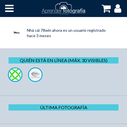
Inicio
Cursos OnLine
Nhà cái 78win
ahora es un usuario registrado
hace 3 meses
QUIÉN ESTÁ EN LÍNEA (MÁX. 30 VISIBLES)
ÚLTIMA FOTOGRAFÍA