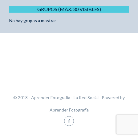
GRUPOS (MÁX. 30 VISIBLES)
No hay grupos a mostrar
© 2018 - Aprender Fotografía - La Red Social
· Powered by
Aprender Fotografía