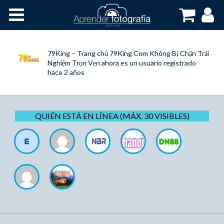
Inicio
Cursos OnLine
79King – Trang chủ 79King Com Không Bị Chặn Trải
Nghiệm Trọn Vẹn
ahora es un usuario registrado
hace 2 años
QUIÉN ESTÁ EN LÍNEA (MÁX. 30 VISIBLES)