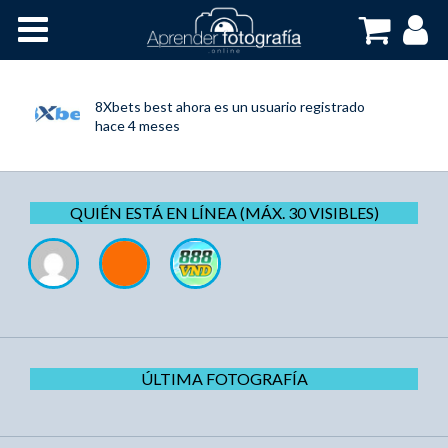
Inicio
Cursos OnLine
8Xbets best
ahora es un usuario registrado
hace 4 meses
QUIÉN ESTÁ EN LÍNEA (MÁX. 30 VISIBLES)
ÚLTIMA FOTOGRAFÍA