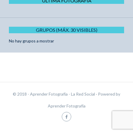
ÚLTIMA FOTOGRAFÍA
GRUPOS (MÁX. 30 VISIBLES)
No hay grupos a mostrar
© 2018 - Aprender Fotografía - La Red Social
· Powered by
Aprender Fotografía