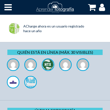
Inicio
Cursos OnLine
ACharge
ahora es un usuario registrado
hace un año
QUIÉN ESTÁ EN LÍNEA (MÁX. 30 VISIBLES)