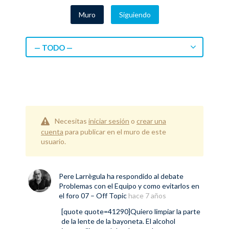
Muro
Siguiendo
— TODO —
Necesitas
iniciar sesión
o
crear una
cuenta
para publicar en el muro de este
usuario.
Pere Larrègula
ha respondido al debate
Problemas con el Equipo y como evitarlos
en
el foro
07 – Off Topic
hace 7 años
[quote quote=41290]Quiero limpiar la parte
de la lente de la bayoneta. El alcohol