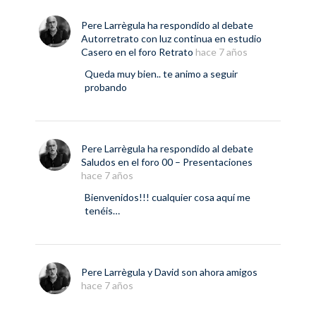
Pere Larrègula
ha respondido al debate
Autorretrato con luz continua en estudio
Casero
en el foro
Retrato
hace 7 años
Queda muy bien.. te animo a seguir
probando
Pere Larrègula
ha respondido al debate
Saludos
en el foro
00 – Presentaciones
hace 7 años
Bienvenidos!!! cualquier cosa aquí me
tenéis…
Pere Larrègula
y
David
son ahora amigos
hace 7 años