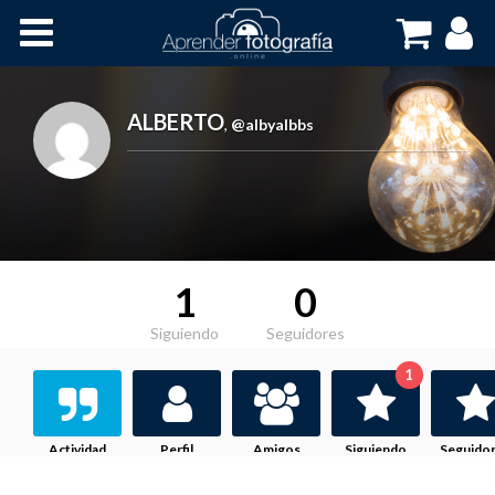
Inicio
Cursos OnLine
ALBERTO
,
@albyalbbs
1
0
Siguiendo
Seguidores
1
Actividad
Perfil
Amigos
Siguiendo
Seguido