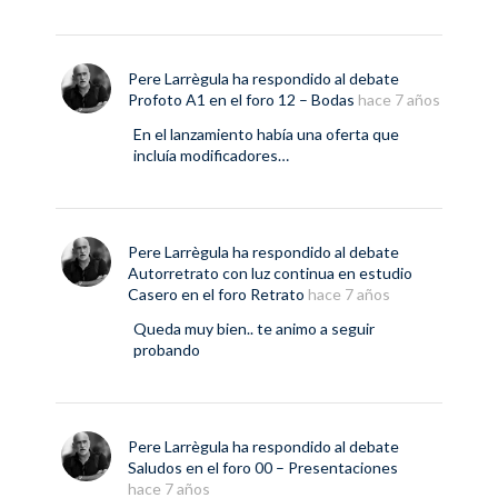
Pere Larrègula
ha respondido al debate
Profoto A1
en el foro
12 – Bodas
hace 7 años
En el lanzamiento había una oferta que
incluía modificadores…
Pere Larrègula
ha respondido al debate
Autorretrato con luz continua en estudio
Casero
en el foro
Retrato
hace 7 años
Queda muy bien.. te animo a seguir
probando
Pere Larrègula
ha respondido al debate
Saludos
en el foro
00 – Presentaciones
hace 7 años