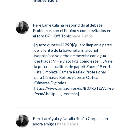
Bienvenido!!!
Pere Larrègula
ha respondido al debate
Problemas con el Equipo y como evitarlos
en
el foro
07 – Off Topic
hace 7 años
[quote quote=41290]Quiero limpiar la parte
de la lente de la bayoneta. El alcohol
isopropilica se debe de mezclar con agua
destilada??? He visto kits como este…. ¿Vale
la pena las toallitas de papel? Zacro 49 en 1
Kits Limpieza Cámara Reflex Profesional
para Cámaras Réflex y Lente Optica
Cámaras Digitales.
https://www.amazon.es/dp/B07RSTLWLT/re
f=cm&hellip
;
[Leer más]
Pere Larrègula
y
Natalia Buzón Corpas
son
ahora amigos
hace 7 años