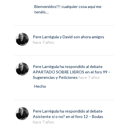
Bienvenidos!!! cualquier cosa aquí me
tenéis…
Pere Larrègula
y
David
son ahora amigos
hace 7 años
Pere Larrègula
ha respondido al debate
APARTADO SOBRE LIBROS
en el foro
99 –
Sugerencias y Peticiones
hace 7 años
Hecho
Pere Larrègula
ha respondido al debate
Asistente sí o no?
en el foro
12 – Bodas
hace 7 años