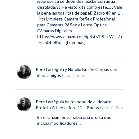
isopropilica se debe de mezclar con agua
destilada??? He visto kits como este…. ¿Vale
la pena las toallitas de papel? Zacro 49 en 1
Kits Limpieza Cámara Reflex Profesional
para Cámaras Réflex y Lente Optica
Cámaras Digitales.
https://www.amazon.es/dp/B07RSTLWLT/re
f=cm&hellip
;
[Leer más]
Pere Larrègula
y
Natalia Buzón Corpas
son
ahora amigos
hace 7 años
Pere Larrègula
ha respondido al debate
Profoto A1
en el foro
12 – Bodas
hace 7 años
En el lanzamiento había una oferta que
incluía modificadores…