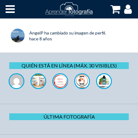
Inicio
Cursos OnLine
AngelP
ha cambiado su imagen de perfil.
hace 8 años
QUIÉN ESTÁ EN LÍNEA (MÁX. 30 VISIBLES)
ÚLTIMA FOTOGRAFÍA