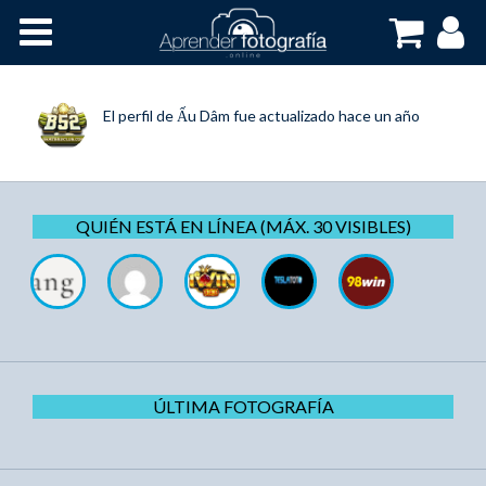
Inicio
Cursos OnLine
El perfil de
Ấu Dâm
fue actualizado
hace un año
QUIÉN ESTÁ EN LÍNEA (MÁX. 30 VISIBLES)
ÚLTIMA FOTOGRAFÍA