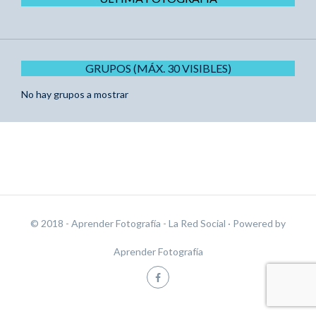
GRUPOS (MÁX. 30 VISIBLES)
No hay grupos a mostrar
© 2018 - Aprender Fotografía - La Red Social
· Powered by
Aprender Fotografía