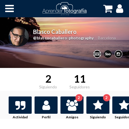
Inicio
Cursos OnLine
Blasco Caballero
,
@blascocaballero-photography
Barcelona
2
11
Siguiendo
Seguidores
2
2
Actividad
Perfil
Amigos
Siguiendo
Seguido