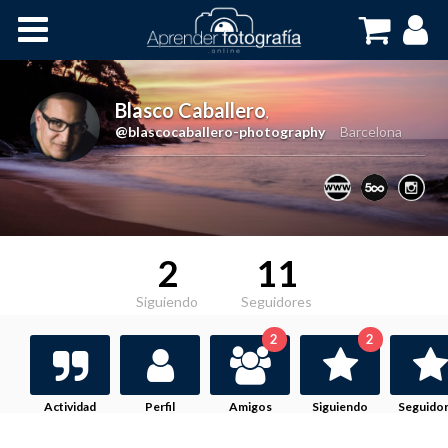
Inicio
Cursos OnLine
Blasco Caballero
,
@blascocaballero-photography
Barcelona
2
11
Siguiendo
Seguidores
2
2
Actividad
Perfil
Amigos
Siguiendo
Seguido