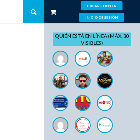
CREAR CUENTA
INICIO DE SESIÓN
QUIÉN ESTÁ EN LÍNEA (MÁX. 30
VISIBLES)