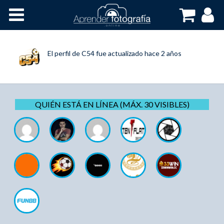
Inicio
Cursos OnLine
El perfil de
C54
fue actualizado
hace 2 años
QUIÉN ESTÁ EN LÍNEA (MÁX. 30 VISIBLES)