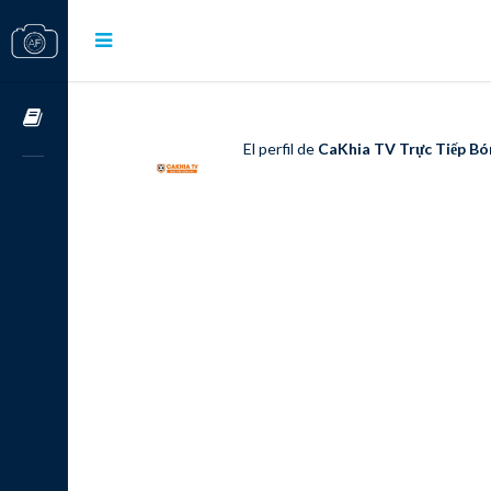
Cursos OnLine
El perfil de
CaKhia TV Trực Tiếp Bó