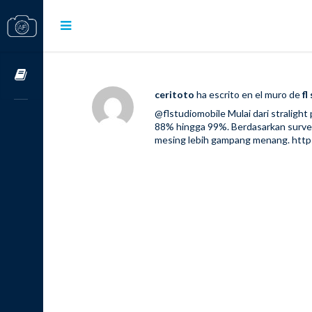
Cursos OnLine
ceritoto
ha escrito en el muro de
fl
@flstudiomobile
Mulai dari stralight
88% hingga 99%. Berdasarkan survei,
mesing lebih gampang menang.
http