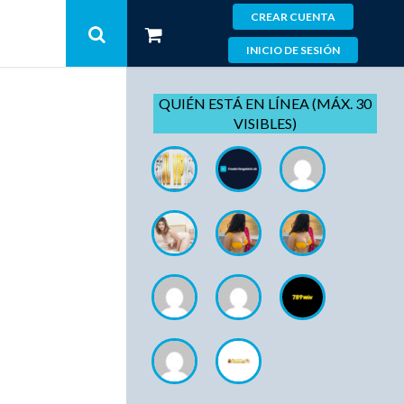
CREAR CUENTA
INICIO DE SESIÓN
QUIÉN ESTÁ EN LÍNEA (MÁX. 30
VISIBLES)