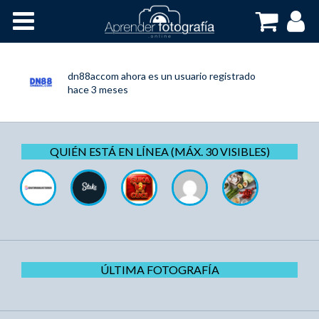
Inicio
Cursos OnLine
dn88accom
ahora es un usuario registrado
hace 3 meses
QUIÉN ESTÁ EN LÍNEA (MÁX. 30 VISIBLES)
ÚLTIMA FOTOGRAFÍA