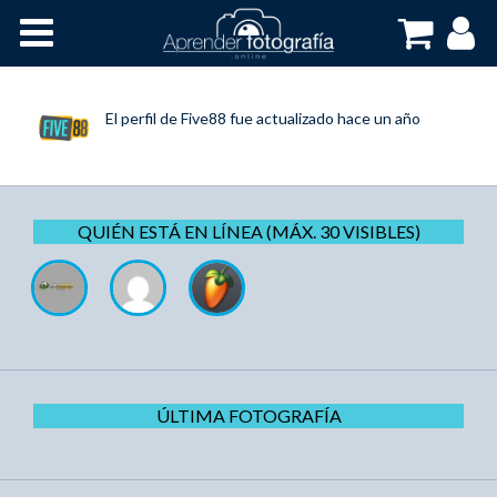
Inicio
Cursos OnLine
El perfil de
Five88
fue actualizado
hace un año
QUIÉN ESTÁ EN LÍNEA (MÁX. 30 VISIBLES)
ÚLTIMA FOTOGRAFÍA