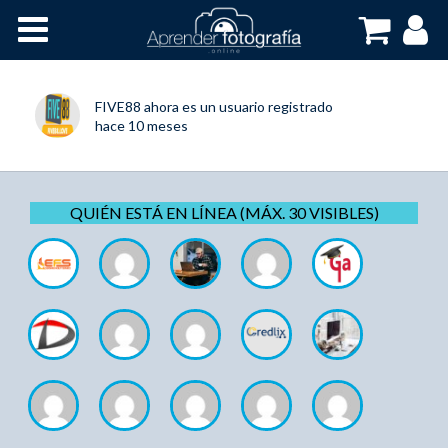
Inicio
Cursos OnLine
FIVE88
ahora es un usuario registrado
hace 10 meses
QUIÉN ESTÁ EN LÍNEA (MÁX. 30 VISIBLES)