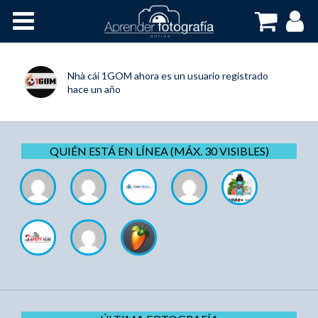
Inicio
Cursos OnLine
Nhà cái 1GOM
ahora es un usuario registrado
hace un año
QUIÉN ESTÁ EN LÍNEA (MÁX. 30 VISIBLES)