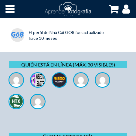
Inicio
Cursos OnLine
El perfil de
Nhà Cái GO8
fue actualizado
hace 10 meses
QUIÉN ESTÁ EN LÍNEA (MÁX. 30 VISIBLES)