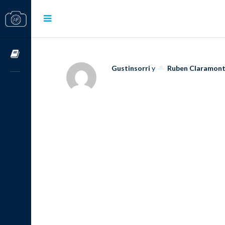
Cursos OnLine
Gustinsorri
y
Ruben Claramon