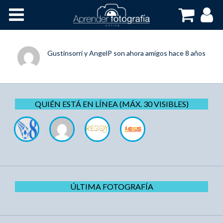
Inicio
Cursos OnLine
Gustinsorri
y
AngelP
son ahora amigos
hace 8 años
QUIÉN ESTÁ EN LÍNEA (MÁX. 30 VISIBLES)
ÚLTIMA FOTOGRAFÍA