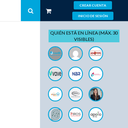
CREAR CUENTA
INICIO DE SESIÓN
QUIÉN ESTÁ EN LÍNEA (MÁX. 30
VISIBLES)