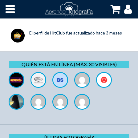
Inicio
Cursos OnLine
El perfil de
HitClub
fue actualizado
hace 3 meses
QUIÉN ESTÁ EN LÍNEA (MÁX. 30 VISIBLES)
ÚLTIMA FOTOGRAFÍA