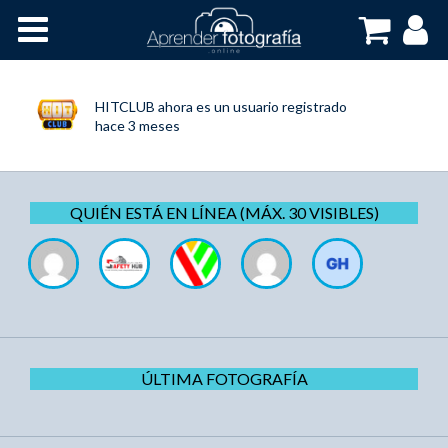
Inicio
Cursos OnLine
HITCLUB
ahora es un usuario registrado
hace 3 meses
QUIÉN ESTÁ EN LÍNEA (MÁX. 30 VISIBLES)
ÚLTIMA FOTOGRAFÍA