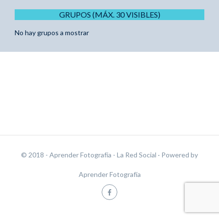
GRUPOS (MÁX. 30 VISIBLES)
No hay grupos a mostrar
© 2018 - Aprender Fotografía - La Red Social
· Powered by
Aprender Fotografía