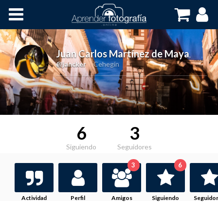
Inicio
Cursos OnLine
Juan Carlos Martínez de Maya
,
@jancker
Cehegín
6
3
Siguiendo
Seguidores
3
6
Actividad
Perfil
Amigos
Siguiendo
Seguido