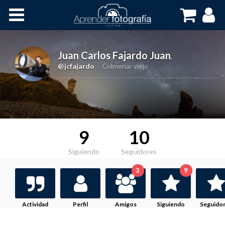
Inicio
Cursos OnLine
Juan Carlos Fajardo Juan
,
@jcfajardo
Colmenar viejo
9
10
Siguiendo
Seguidores
3
9
Actividad
Perfil
Amigos
Siguiendo
Seguido