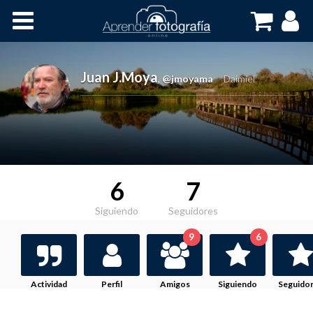
Inicio
Cursos OnLine
Juan J.Moya
,
@jmoyama
Daimiel
6
7
Siguiendo
Seguidores
9
6
Actividad
Perfil
Amigos
Siguiendo
Seguido