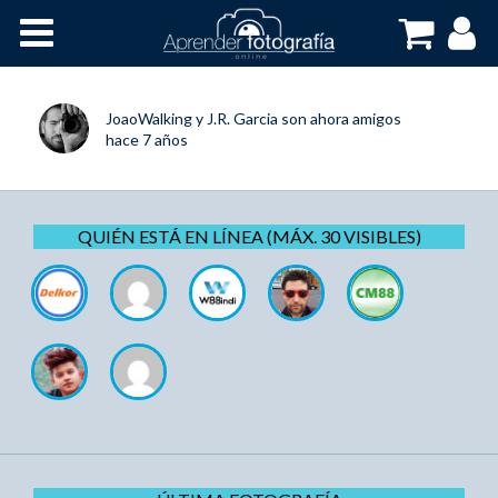
Inicio
Cursos OnLine
JoaoWalking
y
J.R. Garcia
son ahora amigos
hace 7 años
QUIÉN ESTÁ EN LÍNEA (MÁX. 30 VISIBLES)