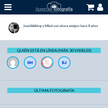
Inicio
Cursos OnLine
JoaoWalking
y
Mikel
son ahora amigos
hace 8 años
QUIÉN ESTÁ EN LÍNEA (MÁX. 30 VISIBLES)
ÚLTIMA FOTOGRAFÍA