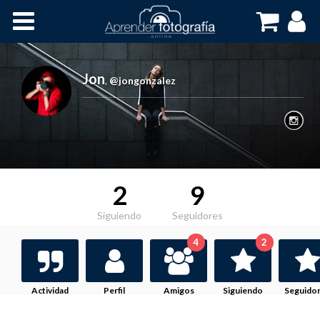
Inicio
Cursos OnLine
Jon
,
@jongonzalez
2
9
Siguiendo
Seguidores
4
2
Actividad
Perfil
Amigos
Siguiendo
Seguido