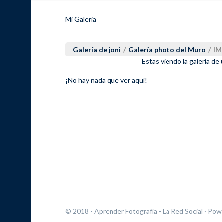
Mi Galeria
Galería de joni
/
Galería photo del Muro
/
IM
Estas viendo la galería de
¡No hay nada que ver aquí!
© 2018 - Aprender Fotografía - La Red Social
· Pow