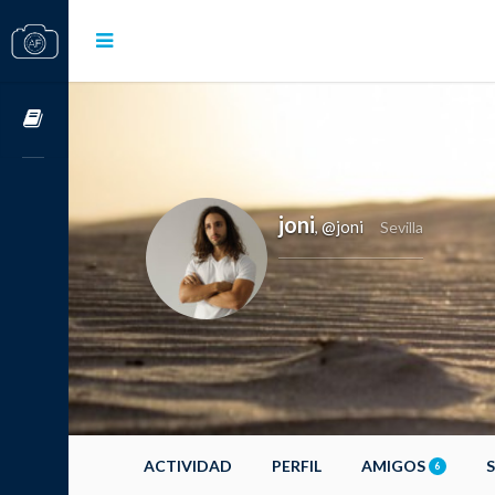
Cursos OnLine
joni
@joni
,
Sevilla
ACTIVIDAD
PERFIL
AMIGOS
6