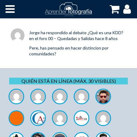
Inicio
Cursos OnLine
Jorge
ha respondido al debate
¿Qué es una KDD?
en el foro
00 – Quedadas y Salidas
hace 8 años
Pere, has pensado en hacer distincion por
comunidades?
QUIÉN ESTÁ EN LÍNEA (MÁX. 30 VISIBLES)