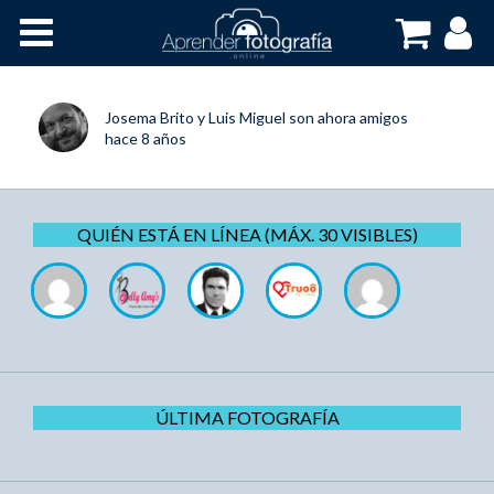
Inicio
Cursos OnLine
Josema Brito
y
Luis Miguel
son ahora amigos
hace 8 años
QUIÉN ESTÁ EN LÍNEA (MÁX. 30 VISIBLES)
ÚLTIMA FOTOGRAFÍA