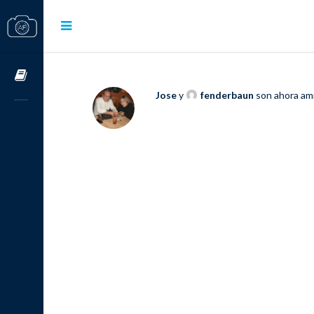
Cursos OnLine
Jose
y
fenderbaun
son ahora am