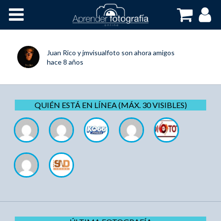
Inicio
Cursos OnLine
Juan Rico
y
jmvisualfoto
son ahora amigos
hace 8 años
QUIÉN ESTÁ EN LÍNEA (MÁX. 30 VISIBLES)