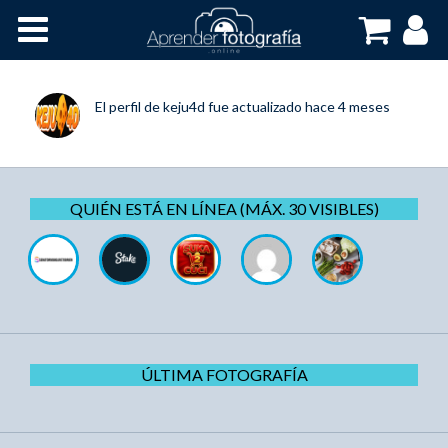
Inicio
Cursos OnLine
El perfil de
keju4d
fue actualizado
hace 4 meses
QUIÉN ESTÁ EN LÍNEA (MÁX. 30 VISIBLES)
ÚLTIMA FOTOGRAFÍA