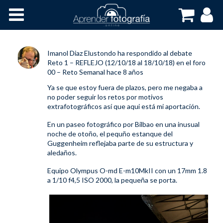
Inicio
Cursos OnLine
Imanol Diaz Elustondo
ha respondido al debate
Reto 1 – REFLEJO (12/10/18 al 18/10/18)
en el foro
00 – Reto Semanal
hace 8 años
Ya se que estoy fuera de plazos, pero me negaba a
no poder seguir los retos por motivos
extrafotográficos así que aqui está mi aportación.
En un paseo fotográfico por Bilbao en una inusual
noche de otoño, el pequño estanque del
Guggenheim reflejaba parte de su estructura y
aledaños.
Equipo Olympus O-md E-m10MkII con un 17mm 1.8
a 1/10 f4,5 ISO 2000, la pequeña se porta.