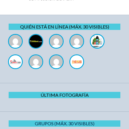
QUIÉN ESTÁ EN LÍNEA (MÁX. 30 VISIBLES)
ÚLTIMA FOTOGRAFÍA
GRUPOS (MÁX. 30 VISIBLES)