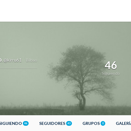
o
@kirru61
,
Bilbao
46
Siguiendo
SIGUIENDO
SEGUIDORES
GRUPOS
GALER
46
43
0