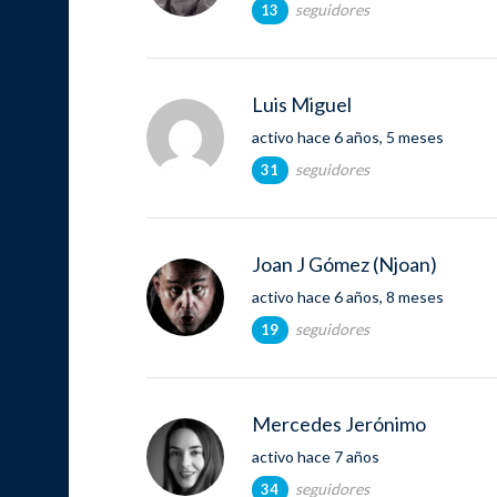
seguidores
13
Luis Miguel
activo hace 6 años, 5 meses
seguidores
31
Joan J Gómez (Njoan)
activo hace 6 años, 8 meses
seguidores
19
Mercedes Jerónimo
activo hace 7 años
seguidores
34