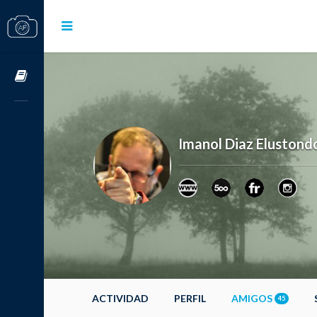
Cursos OnLine
Imanol Diaz Elustond
ACTIVIDAD
PERFIL
AMIGOS
45