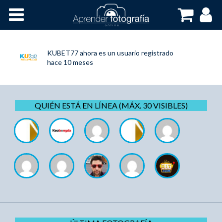
Inicio
Cursos OnLine
KUBET77
ahora es un usuario registrado
hace 10 meses
QUIÉN ESTÁ EN LÍNEA (MÁX. 30 VISIBLES)