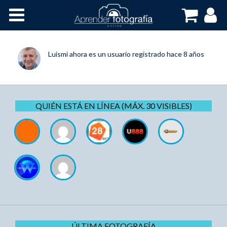
Inicio
Cursos OnLine
Luismi
ahora es un usuario registrado
hace 8 años
QUIÉN ESTÁ EN LÍNEA (MÁX. 30 VISIBLES)
ÚLTIMA FOTOGRAFÍA