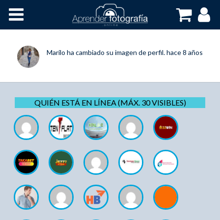
Inicio
Cursos OnLine
Marilo
ha cambiado su imagen de perfil.
hace 8 años
QUIÉN ESTÁ EN LÍNEA (MÁX. 30 VISIBLES)