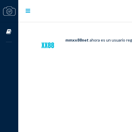
Cursos OnLine
mmxx88net
ahora es un usuario re