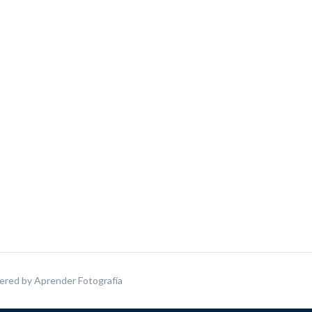
ered by
Aprender Fotografía