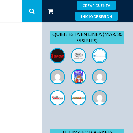
CREAR CUENTA
INICIO DE SESIÓN
QUIÉN ESTÁ EN LÍNEA (MÁX. 30
VISIBLES)
ÚLTIMA FOTOGRAFÍA